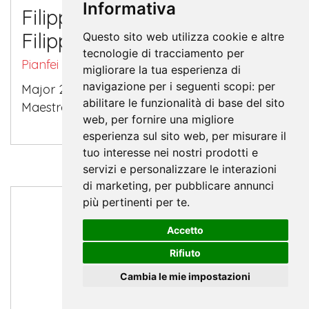
Informativa
Filippi Motor Garage di
Filippi Sergio
Questo sito web utilizza cookie e altre
tecnologie di tracciamento per
Pianfei (CN)
migliorare la tua esperienza di
navigazione per i seguenti scopi:
per
Major 2.0 5531-55 WL Maestro 2.32 CF-08
abilitare le funzionalità di base del sito
Maestro 2.50 FL
web
,
per fornire una migliore
esperienza sul sito web
,
per misurare il
tuo interesse nei nostri prodotti e
servizi e personalizzare le interazioni
di marketing
,
per pubblicare annunci
più pertinenti per te
.
Accetto
Rifiuto
Cambia le mie impostazioni