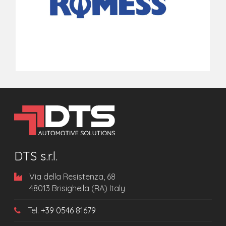
DTS s.r.l.
Via della Resistenza, 68
48013 Brisighella (RA) Italy
Tel.
+39 0546 81679