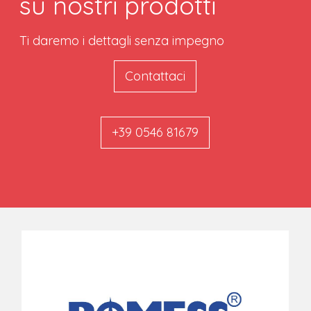
su nostri prodotti
Ti daremo i dettagli senza impegno
Contattaci
+39 0546 81679