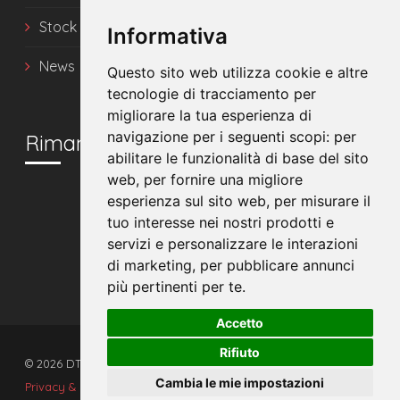
Stock
Informativa
News
Questo sito web utilizza cookie e altre
tecnologie di tracciamento per
migliorare la tua esperienza di
navigazione per i seguenti scopi:
per
Rimani in contatto
abilitare le funzionalità di base del sito
web
,
per fornire una migliore
esperienza sul sito web
,
per misurare il
tuo interesse nei nostri prodotti e
servizi e personalizzare le interazioni
di marketing
,
per pubblicare annunci
più pertinenti per te
.
Accetto
Rifiuto
© 2026 DTS srl - Tutti i diritti riservati. - P.IVA 00608510392
Cambia le mie impostazioni
Privacy & Cookies
|
Preferenze Cookies