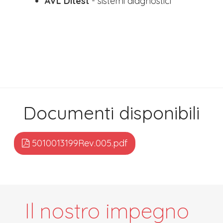
AVL Ditest
-
sistemi diagnostici
Documenti disponibili
5010013199Rev.005.pdf
Il nostro impegno