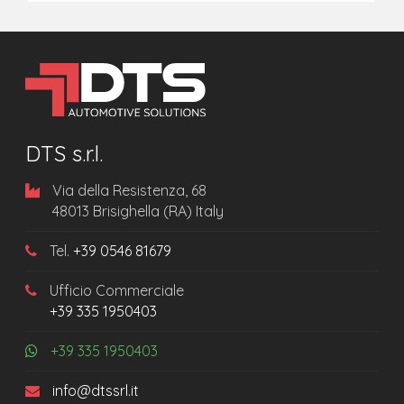
DTS s.r.l.
Via della Resistenza, 68
48013 Brisighella (RA) Italy
Tel.
+39 0546 81679
Ufficio Commerciale
+39 335 1950403
+39 335 1950403
info@dtssrl.it