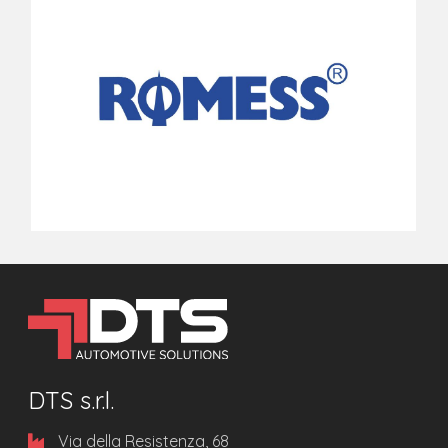
DTS s.r.l.
Via della Resistenza, 68