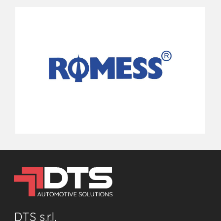
DTS s.r.l.