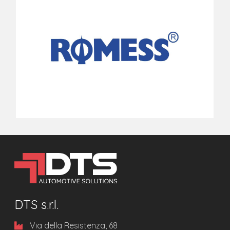
DTS s.r.l.
Via della Resistenza, 68