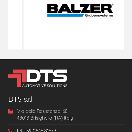
DTS s.r.l.
Via della Resistenza, 68
48013 Brisighella (RA) Italy
Tel.
+39 0546 81679