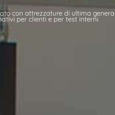
zato con attrezzature di ultima genera
tivi per clienti e per test interni.