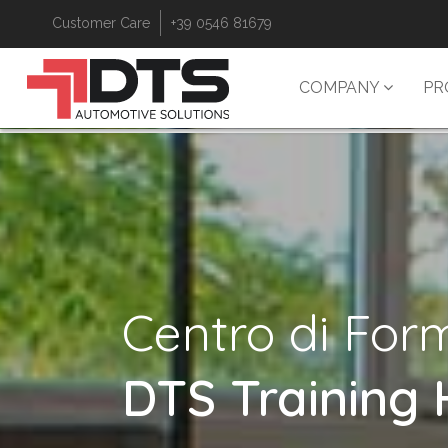
Customer Care
+39 0546 81679
COMPANY
PR
Centro di For
DTS Training