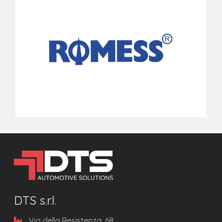
DTS s.r.l.
Via della Resistenza, 68