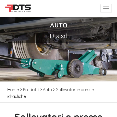
AUTO
Dts srl
Home
>
Prodotti
>
Auto
> Sollevatori e presse
idrauliche
Sollevatori e presse