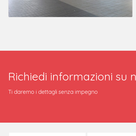
Richiedi informazioni su n
Ti daremo i dettagli senza impegno