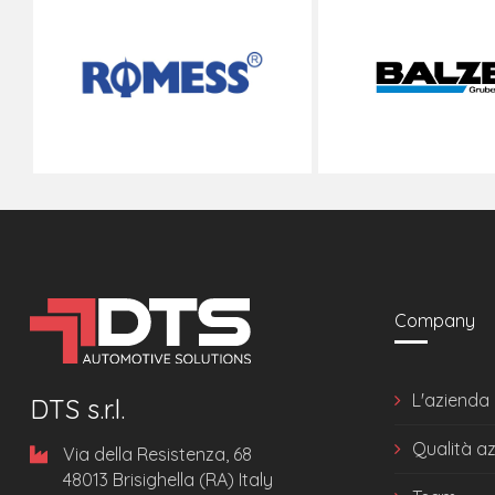
Company
L'azienda
DTS s.r.l.
Qualità a
Via della Resistenza, 68
48013 Brisighella (RA) Italy