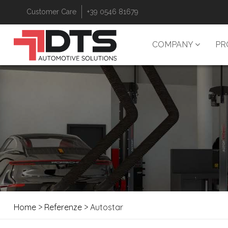
Customer Care
+39 0546 81679
COMPANY
PR
Home
>
Referenze
> Autostar