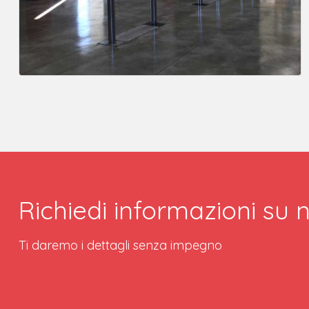
Richiedi informazioni su n
Ti daremo i dettagli senza impegno