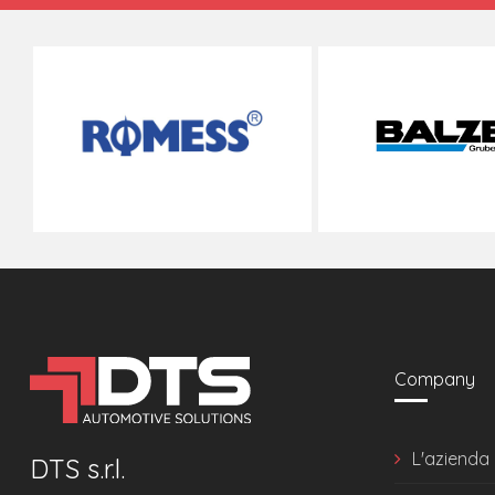
Company
L'azienda
DTS s.r.l.