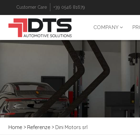
Customer Care
+39 0546 81679
COMPANY
PR
Home
>
Referenze
> Dini Motors srl