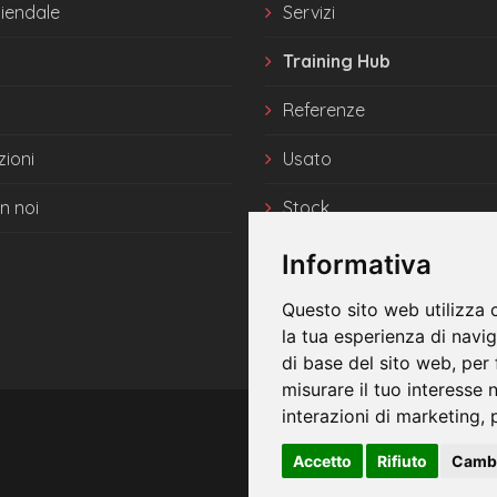
ziendale
Servizi
Training Hub
Referenze
zioni
Usato
n noi
Stock
News
Informativa
Questo sito web utilizza 
la tua esperienza di navi
di base del sito web
,
per 
misurare il tuo interesse 
interazioni di marketing
,
Accetto
Rifiuto
Cambi