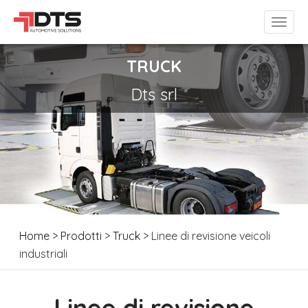
TRUCK
Dts srl
Home
>
Prodotti
>
Truck
> Linee di revisione veicoli
industriali
Linee di revisione