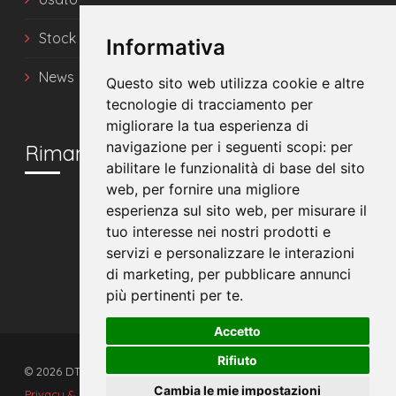
Stock
Informativa
News
Questo sito web utilizza cookie e altre
tecnologie di tracciamento per
migliorare la tua esperienza di
navigazione per i seguenti scopi:
per
Rimani in contatto
abilitare le funzionalità di base del sito
web
,
per fornire una migliore
esperienza sul sito web
,
per misurare il
tuo interesse nei nostri prodotti e
servizi e personalizzare le interazioni
di marketing
,
per pubblicare annunci
più pertinenti per te
.
Accetto
Rifiuto
© 2026 DTS srl - Tutti i diritti riservati. - P.IVA 00608510392
Cambia le mie impostazioni
Privacy & Cookies
|
Preferenze Cookies