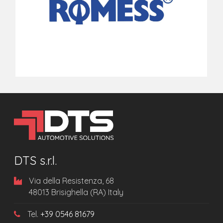
DTS s.r.l.
Via della Resistenza, 68
48013 Brisighella (RA) Italy
Tel.
+39 0546 81679