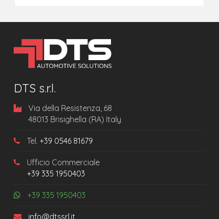
DTS s.r.l.
Via della Resistenza, 68
48013 Brisighella (RA) Italy
Tel.
+39 0546 81679
Ufficio Commerciale
+39 335 1950403
+39 335 1950403
info@dtssrl.it