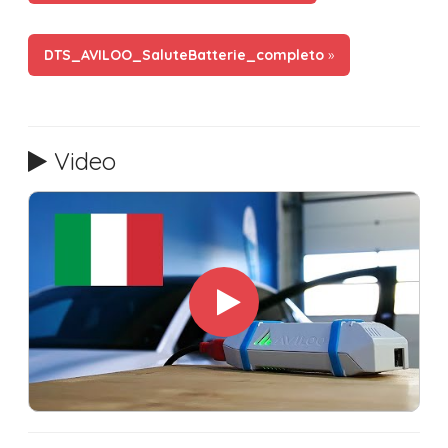
DTS_AVILOO_SaluteBatterie_completo
»
Video