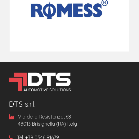
DTS s.r.l.
Via della Resistenza, 68
48013 Brisighella (RA) Italy
Tel.
+39 0546 81679