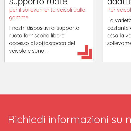
supporto ruote
adatta
per il sollevamento veicoli dalle
Per veicol
gomme
La varietà
I nostri dispositivi di supporto
costante
ruota forniscono libero
essa la va
accesso al sottoscocca del
sollevament
veicolo e sono ...
Richiedi informazioni su n