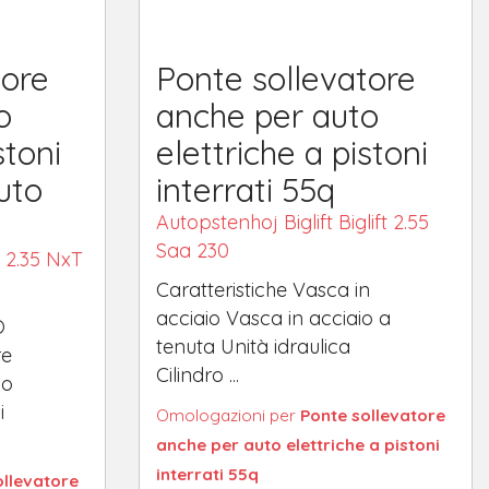
tore
Ponte sollevatore
o
anche per auto
stoni
elettriche a pistoni
auto
interrati 55q
Autopstenhoj Biglift Biglift 2.55
Saa 230
t 2.35 NxT
Caratteristiche Vasca in
acciaio Vasca in acciaio a
O
tenuta Unità idraulica
re
Cilindro ...
io
i
Omologazioni per
Ponte sollevatore
anche per auto elettriche a pistoni
interrati 55q
ollevatore