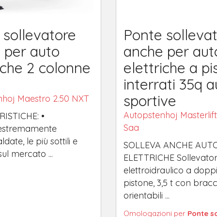
 sollevatore
Ponte solleva
 per auto
anche per aut
iche 2 colonne
elettriche a pi
interrati 35q 
sportive
nhoj Maestro 2.50 NXT
Autopstenhoj Masterlif
ISTICHE: •
Saa
estremamente
aldate, le più sottili e
SOLLEVA ANCHE AUT
sul mercato ...
ELETTRICHE Sollevato
elettroidraulico a dopp
pistone, 3,5 t con bracc
orientabili ...
Omologazioni per
Ponte s