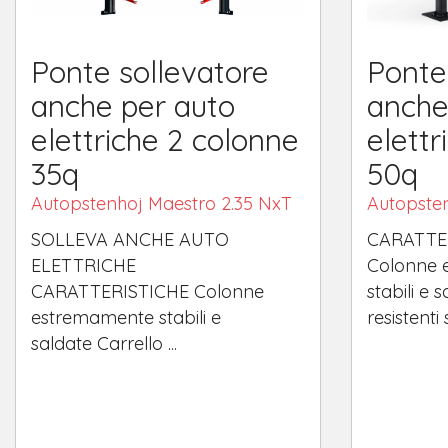
Ponte sollevatore
Ponte
anche per auto
anche
elettriche 2 colonne
elettr
35q
50q
Autopstenhoj Maestro 2.35 NxT
Autopste
SOLLEVA ANCHE AUTO
CARATTER
ELETTRICHE
Colonne 
CARATTERISTICHE Colonne
stabili e s
estremamente stabili e
resistenti 
saldate Carrello ...