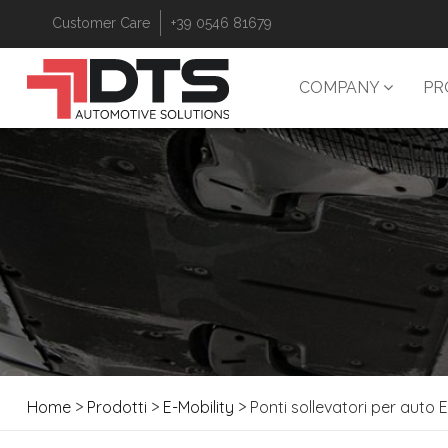
Customer Care
+39 0546 81679
COMPANY
PR
Home
>
Prodotti
>
E-Mobility
> Ponti sollevatori per auto