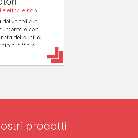
tori
i elettrici e non
 dei veicoli è in
 aumento e con
rietà dei punti di
o di difficile ...
ostri prodotti