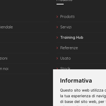
Prodotti
ziendale
Servizi
Training Hub
Referenze
zioni
Usato
n noi
Stock
News
Informativa
Questo sito web utilizza 
la tua esperienza di navi
di base del sito web
,
per 