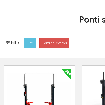
Ponti 
Filtra
Tutti
Ponti sollevatori