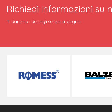
Richiedi informazioni su n
Ti daremo i dettagli senza impegno