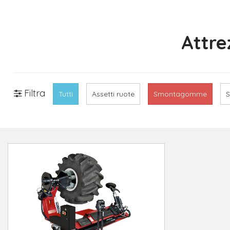
Attre
Filtra
Tutti
Assetti ruote
Smontagomme
S