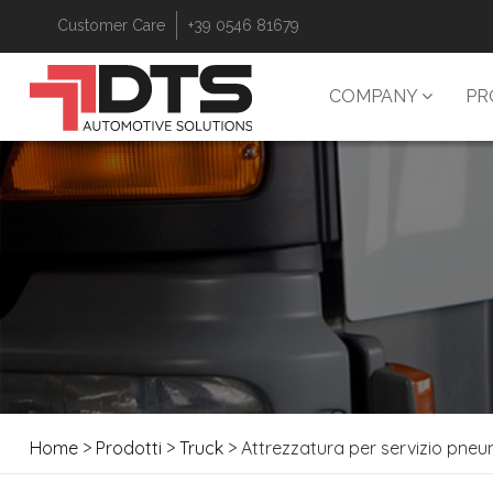
Customer Care
+39 0546 81679
COMPANY
PR
Home
>
Prodotti
>
Truck
> Attrezzatura per servizio pneu