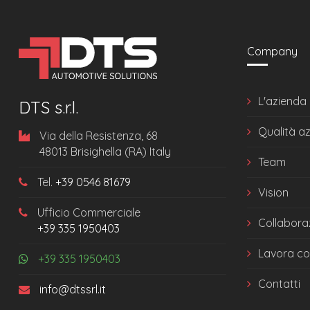
Company
L'azienda
DTS s.r.l.
Qualità a
Via della Resistenza, 68
48013 Brisighella (RA) Italy
Team
Tel.
+39 0546 81679
Vision
Ufficio Commerciale
Collabora
+39 335 1950403
Lavora co
+39 335 1950403
Contatti
info@dtssrl.it