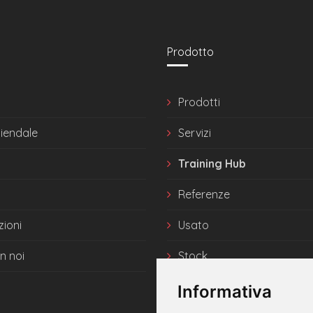
Prodotto
Prodotti
ziendale
Servizi
Training Hub
Referenze
zioni
Usato
n noi
Stock
News
Informativa