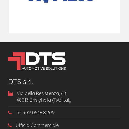
DTS s.r.l.
Via della Resistenza, 68
48013 Brisighella (RA) Italy
Tel.
+39 0546 81679
Ufficio Commerciale