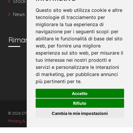
Stock
Questo sito web utilizza cookie e altre
News
tecnologie di tracciamento per
migliorare la tua esperienza di
navigazione per i seguenti scopi:
per
Rimani in contatto
abilitare le funzionalità di base del sito
web
,
per fornire una migliore
esperienza sul sito web
,
per misurare il
tuo interesse nei nostri prodotti e
servizi e personalizzare le interazioni
di marketing
,
per pubblicare annunci
più pertinenti per te
.
Accetto
Rifiuto
Cambia le mie impostazioni
© 2026 DTS srl - Tutti i diritti riservati. - P.IVA 00608510392
Privacy & Cookies
|
Preferenze Cookies