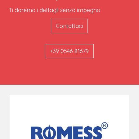
Ti daremo i dettagli senza impegno
Contattaci
+39 0546 81679