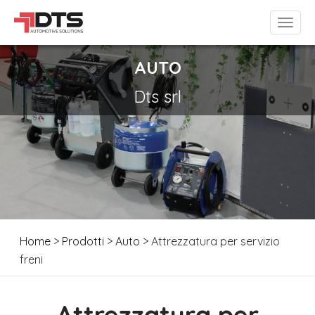
AUTO
Dts srl
Home
>
Prodotti
>
Auto
> Attrezzatura per servizio
freni
Attrezzatura per