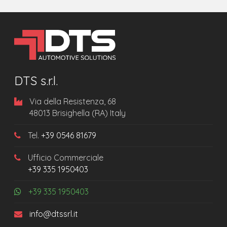
DTS s.r.l.
Via della Resistenza, 68
48013 Brisighella (RA) Italy
Tel.
+39 0546 81679
Ufficio Commerciale
+39 335 1950403
+39 335 1950403
info@dtssrl.it