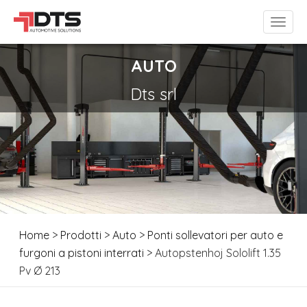
AUTO
Dts srl
Home
>
Prodotti
>
Auto
>
Ponti sollevatori per auto e
furgoni a pistoni interrati
> Autopstenhoj Sololift 1.35
Pv Ø 213