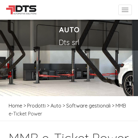
AUTO
Dts srl
Home
>
Prodotti
>
Auto
>
Software gestionali
> MMB
e-Ticket Power