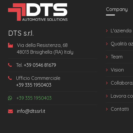
Company
L'azienda
DTS s.r.l.
Qualità a
Via della Resistenza, 68
48013 Brisighella (RA) Italy
Team
Tel.
+39 0546 81679
Vision
Ufficio Commerciale
Collabora
+39 335 1950403
Lavora co
+39 335 1950403
Contatti
info@dtssrl.it