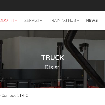
ODOTTI
SERVIZI
TRAINING HUB
NEWS
TRUCK
Dts srl
 Compac 5T-HC