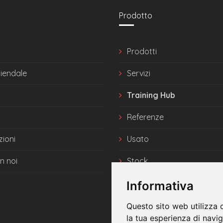
Prodotto
Prodotti
ziendale
Servizi
Training Hub
Referenze
zioni
Usato
n noi
Stock
News
Informativa
Questo sito web utilizza 
la tua esperienza di navi