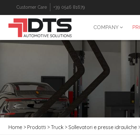
Customer Care
+39 0546 81679
COMPANY
PR
Home
>
Prodotti
>
Truck
>
Sollevatori e presse idrauliche
>