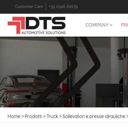
Customer Care
+39 0546 81679
COMPANY
PR
Home
>
Prodotti
>
Truck
>
Sollevatori e presse idrauliche
>