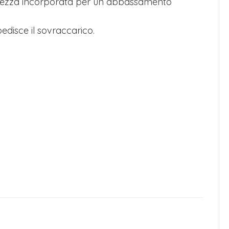
curezza incorporata per un abbassamento
pedisce il sovraccarico.