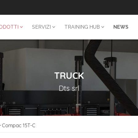
ODOTTI
SERVIZI
TRAINING HUB
NEWS
TRUCK
Dts srl
 Compac 15T-C