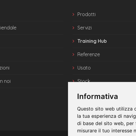
Prodotti
ziendale
Servizi
Training Hub
Referenze
zioni
Usato
n noi
Stock
News
Informativa
Questo sito web utilizza 
la tua esperienza di navi
di base del sito web
,
per 
misurare il tuo interesse 