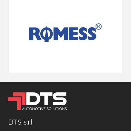
DTS s.r.l.