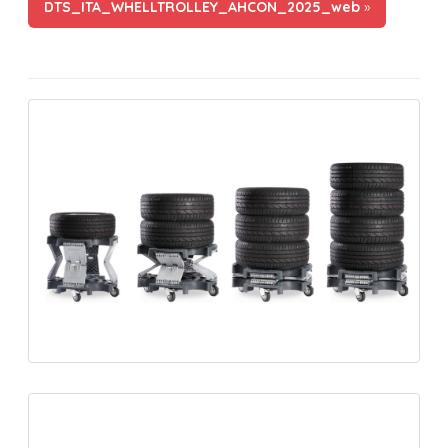
DTS_ITA_WHELLTROLLEY_AHCON_2025_web
»