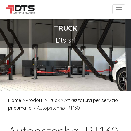
TRUCK
Dts srl
Home
>
Prodotti
>
Truck
>
Attrezzatura per servizio
pneumatici
> Autopstenhøj RT130