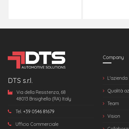
Company
L'azienda
DTS s.r.l.
Qualità a
Via della Resistenza, 68
48013 Brisighella (RA) Italy
Team
Tel.
+39 0546 81679
Vision
Ufficio Commerciale
Collabora