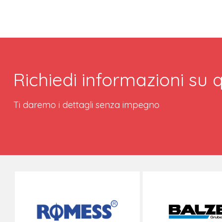
Richiedi informazioni su
Ti daremo i dettagli senza impegno