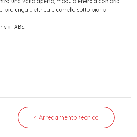
entro una volta aperta, modulo energia con aria
 prolunga elettrica e carrello sotto piana
one in ABS.
Arredamento tecnico