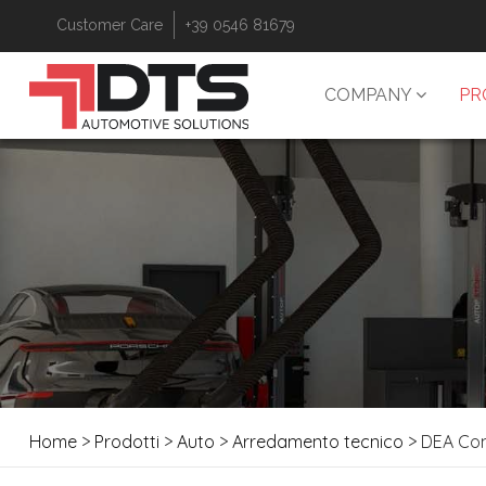
Customer Care
+39 0546 81679
COMPANY
PR
Home
>
Prodotti
>
Auto
>
Arredamento tecnico
> DEA Co