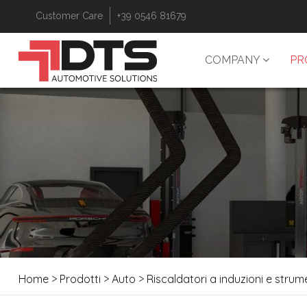
Customer Care
+39 0546 81679
COMPANY
PR
Home
>
Prodotti
>
Auto
>
Riscaldatori a induzioni e strume