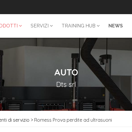
ODOTTI
SERVIZI
TRAINING HUB
NEWS
AUTO
Dts srl
nti di servizio
> Romess Prova perdite ad ultrasuoni