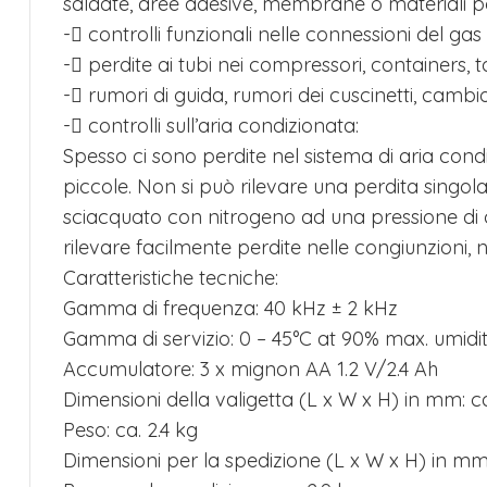
saldate, aree adesive, membrane o materiali p
- controlli funzionali nelle connessioni del gas
- perdite ai tubi nei compressori, containers, 
- rumori di guida, rumori dei cuscinetti, cambio
- controlli sull’aria condizionata:
Spesso ci sono perdite nel sistema di aria cond
piccole. Non si può rilevare una perdita singola
sciacquato con nitrogeno ad una pressione di 
rilevare facilmente perdite nelle congiunzioni, 
Caratteristiche tecniche:
Gamma di frequenza: 40 kHz ± 2 kHz
Gamma di servizio: 0 – 45°C at 90% max. umidit
Accumulatore: 3 x mignon AA 1.2 V/2.4 Ah
Dimensioni della valigetta (L x W x H) in mm: ca
Peso: ca. 2.4 kg
Dimensioni per la spedizione (L x W x H) in mm: