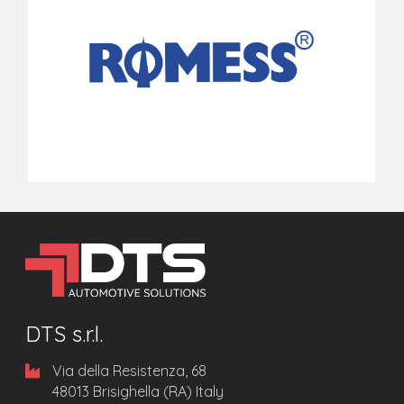
DTS s.r.l.
Via della Resistenza, 68
48013 Brisighella (RA) Italy