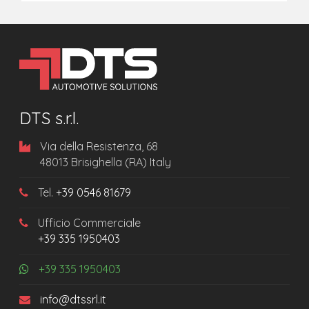
DTS s.r.l.
Via della Resistenza, 68
48013 Brisighella (RA) Italy
Tel.
+39 0546 81679
Ufficio Commerciale
+39 335 1950403
+39 335 1950403
info@dtssrl.it