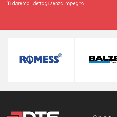
Ti daremo i dettagli senza impegno
Company