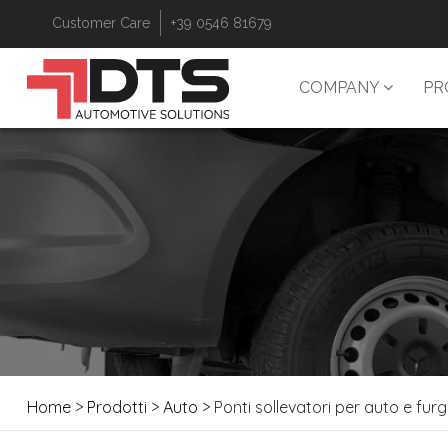
Customer Care
+39 0546 81679
COMPANY
PR
Home
>
Prodotti
>
Auto
> Ponti sollevatori per auto e furg