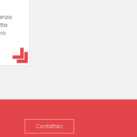
tenza
tta
oro
Contattaci