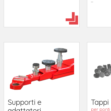
...
Supporti e
Tappi
adattatori
per ponti 