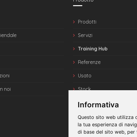
Prodotti
ziendale
Servizi
Training Hub
Referenze
zioni
Usato
n noi
Stock
News
Informativa
Questo sito web utilizza 
la tua esperienza di navi
di base del sito web
,
per 