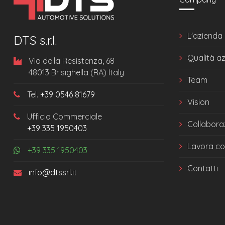
L'azienda
DTS s.r.l.
Qualità a
Via della Resistenza, 68
48013 Brisighella (RA) Italy
Team
Tel.
+39 0546 81679
Vision
Ufficio Commerciale
Collabora
+39 335 1950403
Lavora co
+39 335 1950403
Contatti
info@dtssrl.it