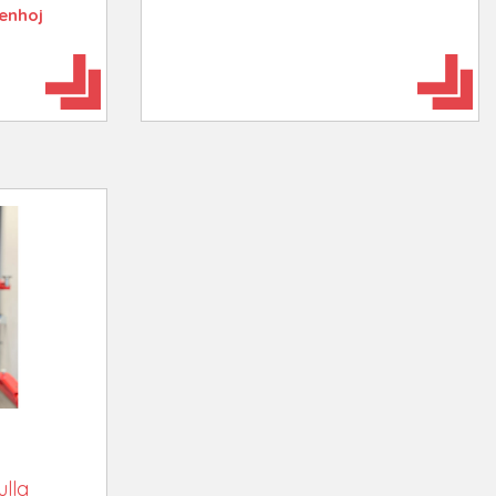
enhoj
ulla