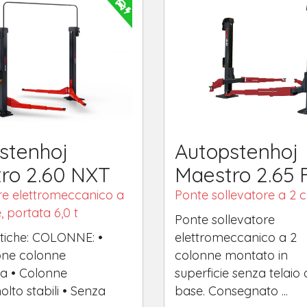
stenhoj
Autopstenhoj
ro 2.60 NXT
Maestro 2.65 
re elettromeccanico a
Ponte sollevatore a 2 
, portata 6,0 t
Ponte sollevatore
stiche: COLONNE: •
elettromeccanico a 2
ione colonne
colonne montato in
a • Colonne
superficie senza telaio 
olto stabili • Senza
base. Consegnato ...