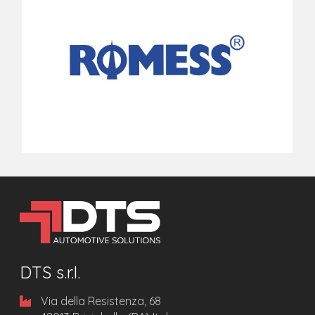
DTS s.r.l.
Via della Resistenza, 68